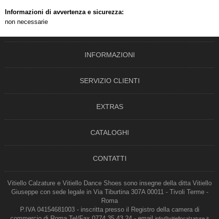
Informazioni di avvertenza e sicurezza:
non necessarie
INFORMAZIONI
SERVIZIO CLIENTI
EXTRAS
CATALOGHI
CONTATTI
Vitiello Calzature e Vitiello Dance Shoes sono insegne della ditta Vitiello
Giuseppe con sede legale in Via Tiburtina 307A 00011 - Tivoli Terme -
Roma
P.IVA 04154681003 - inscritta presso il Registro della camera di
commercio di Roma Tel/Fax 0774 35.43.24 - email
info@vitiellocalzature.it