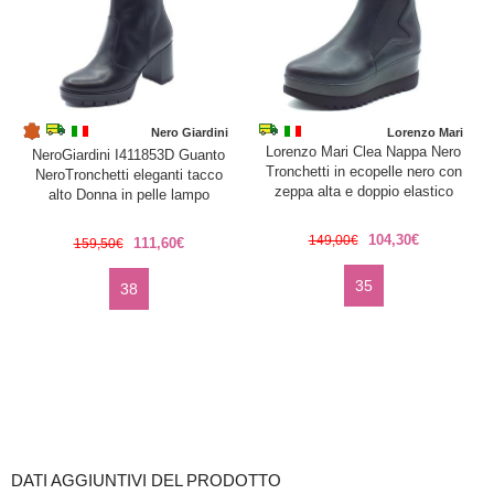
Nero Giardini
Lorenzo Mari
Lorenzo Mari Clea Nappa Nero
NeroGiardini I411853D Guanto
Tronchetti in ecopelle nero con
NeroTronchetti eleganti tacco
zeppa alta e doppio elastico
alto Donna in pelle lampo
104,30€
149,00€
111,60€
159,50€
35
38
DATI AGGIUNTIVI DEL PRODOTTO