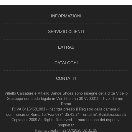
INFORMAZIONI
SERVIZIO CLIENTI
EXTRAS
CATALOGHI
CONTATTI
Vitiello Calzature e Vitiello Dance Shoes sono insegne della ditta Vitiello
Giuseppe con sede legale in Via Tiburtina 307A 00011 - Tivoli Terme -
Roma
P.IVA 04154681003 - inscritta presso il Registro della camera di
commercio di Roma Tel/Fax 0774 35.43.24 - email
info@vitiellocalzature.it
Copyright 2009 All Rights Reserved - I marchi sono dei rispettivi
proprietari
Pagina creata il 27/07/2026 02:31:15