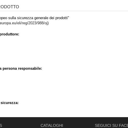
PRODOTTO
peo sulla sicurezza generale dei prodotti"
.europa.eu/eli/reg/2023/988/oj
)
produttore:
la persona responsabile:
 sicurezza:
S
CATALOGHI
SEGUICI SU FA