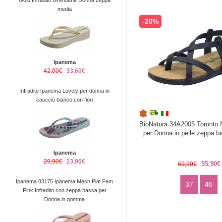
Gold Infradito Grendene Donna zeppa
media
-20%
Ipanema
42,00€
33,60€
Infradito Ipanema Lovely per donna in
caucciù bianco con fiori
BioNatura 34A2005 Toronto N
per Donna in pelle zeppa ba
Ipanema
29,90€
23,90€
55,90€
69,90€
Ipanema 83175 Ipanema Mesh Plat Fem
37
40
Pink Infradito con zeppa bassa per
Donna in gomma