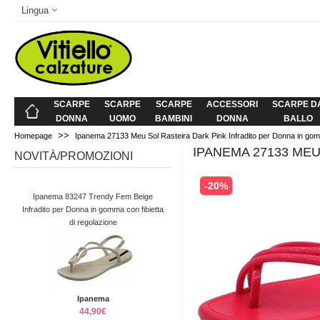
Lingua
SCARPE
SCARPE
SCARPE
ACCESSORI
SCARPE D
DONNA
UOMO
BAMBINI
DONNA
BALLO
>>
Homepage
Ipanema 27133 Meu Sol Rasteira Dark Pink Infradito per Donna in g
IPANEMA 27133 ME
NOVITÀ/PROMOZIONI
-20%
Ipanema 83247 Trendy Fem Beige
Infradito per Donna in gomma con fibietta
di regolazione
Ipanema
44,90€