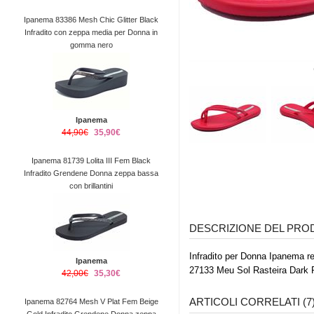
Ipanema 83386 Mesh Chic Glitter Black
Infradito con zeppa media per Donna in
gomma nero
Ipanema
44,90€
35,90€
Ipanema 81739 Lolita III Fem Black
Infradito Grendene Donna zeppa bassa
con brillantini
DESCRIZIONE DEL PR
Infradito per Donna Ipanema 
Ipanema
27133 Meu Sol Rasteira Dark 
42,00€
35,30€
ARTICOLI CORRELATI (7
Ipanema 82764 Mesh V Plat Fem Beige