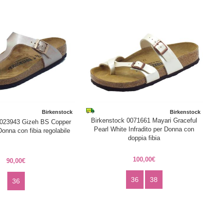
Birkenstock
Birkenstock
Birkenstock 0071661 Mayari Graceful
1023943 Gizeh BS Copper
Pearl White Infradito per Donna con
Donna con fibia regolabile
doppia fibia
100,00€
90,00€
36
38
36