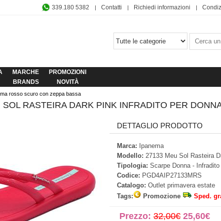
339.180 5382
Contatti
Richiedi informazioni
Condiz
A
MARCHE
PROMOZIONI
BRANDS
NOVITÀ
omma rosso scuro con zeppa bassa
U SOL RASTEIRA DARK PINK INFRADITO PER DON
DETTAGLIO PRODOTTO
Marca:
Ipanema
Modello:
27133 Meu Sol Rasteira D
Tipologia:
Scarpe Donna - Infradit
Codice:
PGD4AIP27133MRS
Catalogo:
Outlet primavera estate
Tags:
Promozione
Sped. gr
Prezzo:
32,00€
25,60€