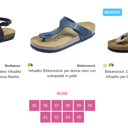
NOVITA'
BioNatura
Birkenstock
Infradito Birkenstock per donna nero con
ero Infradito
Birkenstock 
sottopiede in pelle
ssa fibietta
Infradito per 
90,00€
35
36
37
38
39
40
41
42
43
45