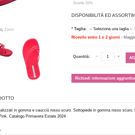
Sconto 20%
DISPONIBILITÀ ED ASSORT
*
Taglia:
Zoom
Ricevilo entro 1 o 2 giorni
-
Maggio
Quantità:
ODOTTO
realizzati in gomma e caucciù rosso scuro. Sottopiede in gomma rosso scur
Pink. Catalogo Primavera Estate 2024
)