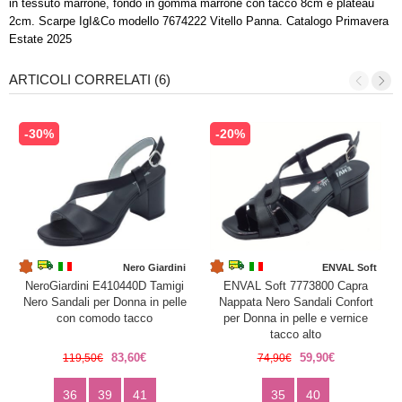
in tessuto marrone, fondo in gomma marrone con tacco 8cm e plateau
2cm. Scarpe IgI&Co modello 7674222 Vitello Panna. Catalogo Primavera
Estate 2025
ARTICOLI CORRELATI (6)
-30%
-20%
Nero Giardini
ENVAL Soft
NeroGiardini E410440D Tamigi
ENVAL Soft 7773800 Capra
Nero Sandali per Donna in pelle
Nappata Nero Sandali Confort
con comodo tacco
per Donna in pelle e vernice
tacco alto
83,60€
59,90€
119,50€
74,90€
36
39
41
35
40