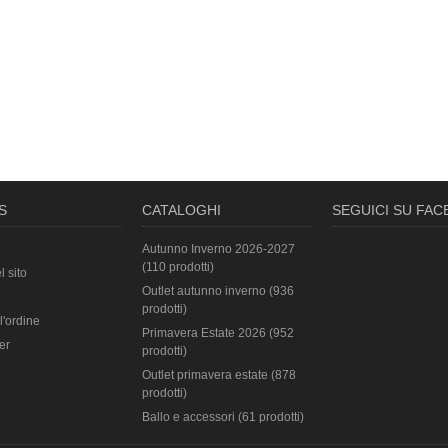
S
CATALOGHI
SEGUICI SU FA
Autunno Inverno 2026-2027
(110 prodotti)
l sito
Outlet autunno inverno (936
prodotti)
l'ordine
Primavera Estate 2026 (952
er
prodotti)
Outlet primavera estate (878
prodotti)
Ballo e accessori (61 prodotti)