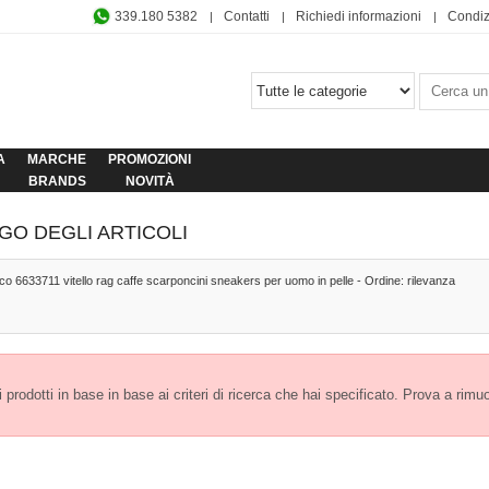
339.180 5382
Contatti
Richiedi informazioni
Condiz
A
MARCHE
PROMOZIONI
BRANDS
NOVITÀ
GO DEGLI ARTICOLI
eco 6633711 vitello rag caffe scarponcini sneakers per uomo in pelle - Ordine: rilevanza
prodotti in base in base ai criteri di ricerca che hai specificato. Prova a rimuover