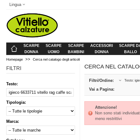
Lingua
SCARPE
SCARPE
SCARPE
ACCESSORI
SCARPE D
DONNA
UOMO
BAMBINI
DONNA
BALLO
>>
Homepage
Cerca nel catalogo degli articoli
CERCA NEL CATALO
FILTRI
Filtri/Ordine:
Testo: igi
Testo:
Vai a Pagina:
Tipologia:
Attenzione!
Non sono stati individuati 
meno restrittivi
Marca: