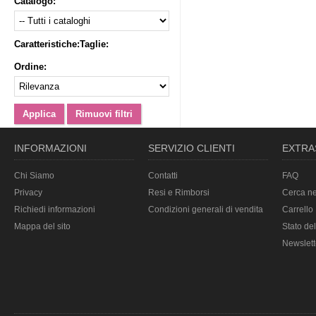
Catalogo:
Caratteristiche:
Taglie:
Ordine:
INFORMAZIONI
SERVIZIO CLIENTI
EXTRA
Chi Siamo
Contatti
FAQ
Privacy
Resi e Rimborsi
Cerca ne
Richiedi informazioni
Condizioni generali di vendita
Carrello
Mappa del sito
Stato del
Newslett