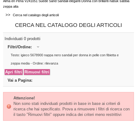
Alma en Pena V241051 Suede Sand Sandali eleganti Donna con brillanti nabuk sabbia
zeppa alta
>>
Cerca nel catalogo degli articoli
CERCA NEL CATALOGO DEGLI ARTICOLI
Individuati 0 prodotti
Filtri/Ordine:
Testo: igieco 5678900 nappa nero sandali per donna in pelle con fibietta e
zeppa media - Ordine: rilevanza
Vai a Pagina:
Attenzione!
Non sono stati individuati prodotti in base in base ai criteri di
ricerca che hai specificato. Prova a rimuovere i filtri di ricerca con
il tasto "Rimuovi filtri" oppure indica dei criteri meno restrittivi