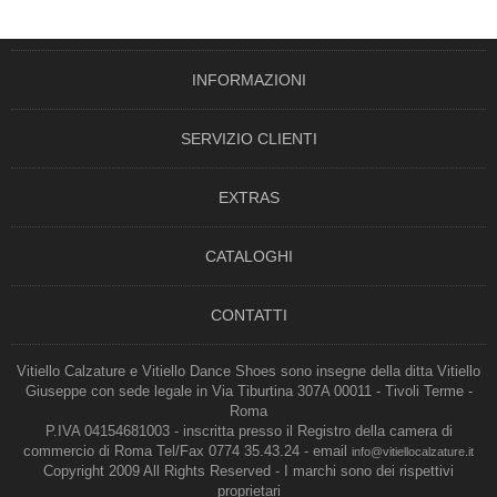
INFORMAZIONI
SERVIZIO CLIENTI
EXTRAS
CATALOGHI
CONTATTI
Vitiello Calzature e Vitiello Dance Shoes sono insegne della ditta Vitiello
Giuseppe con sede legale in Via Tiburtina 307A 00011 - Tivoli Terme -
Roma
P.IVA 04154681003 - inscritta presso il Registro della camera di
commercio di Roma Tel/Fax 0774 35.43.24 - email
info@vitiellocalzature.it
Copyright 2009 All Rights Reserved - I marchi sono dei rispettivi
proprietari