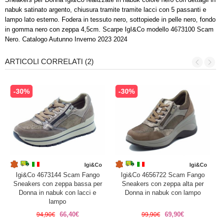
nabuk satinato argento, chiusura tramite tramite lacci con 5 passanti e
lampo lato esterno. Fodera in tessuto nero, sottopiede in pelle nero, fondo
in gomma nero con zeppa 4,5cm. Scarpe IgI&Co modello 4673100 Scam
Nero. Catalogo Autunno Inverno 2023 2024
ARTICOLI CORRELATI (2)
-30%
-30%
Igi&Co
Igi&Co
Igi&Co 4673144 Scam Fango
Igi&Co 4656722 Scam Fango
Sneakers con zeppa bassa per
Sneakers con zeppa alta per
Donna in nabuk con lacci e
Donna in nabuk con lampo
lampo
66,40€
69,90€
94,90€
99,90€