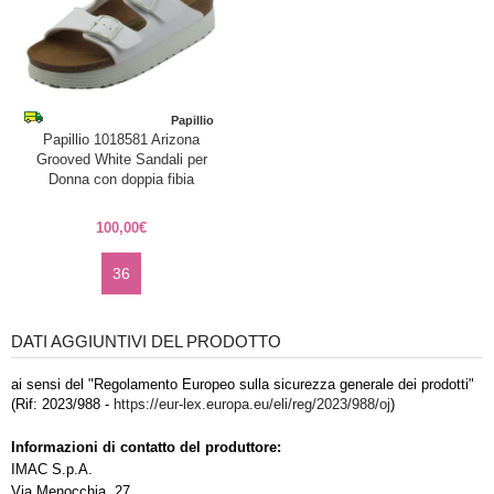
Papillio
Papillio 1018581 Arizona
Grooved White Sandali per
Donna con doppia fibia
100,00€
36
DATI AGGIUNTIVI DEL PRODOTTO
ai sensi del "Regolamento Europeo sulla sicurezza generale dei prodotti"
(Rif: 2023/988 -
https://eur-lex.europa.eu/eli/reg/2023/988/oj
)
Informazioni di contatto del produttore:
IMAC S.p.A.
Via Menocchia, 27