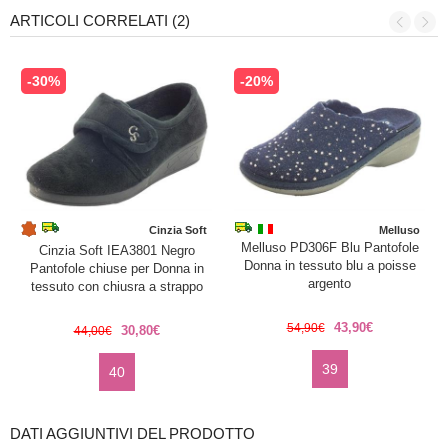
ARTICOLI CORRELATI (2)
-30%
-20%
Cinzia Soft
Melluso
Melluso PD306F Blu Pantofole
Cinzia Soft IEA3801 Negro
Donna in tessuto blu a poisse
Pantofole chiuse per Donna in
argento
tessuto con chiusra a strappo
43,90€
54,90€
30,80€
44,00€
39
40
DATI AGGIUNTIVI DEL PRODOTTO