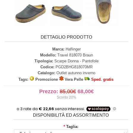
DETTAGLIO PRODOTTO
Marca:
Haflinger
Modello:
Travel 818070 Braun
Tipologia:
Scarpe Donna - Pantofole
Codice:
PGD2BHG818070MR
Catalogo:
Outlet autunno inverno
Tags:
Promozione
Vera Pelle
Sped. gratis
Prezzo:
85,00€
68,00€
Sconto 20%
DISPONIBILITÀ ED ASSORTIMENTO
*
Taglia: