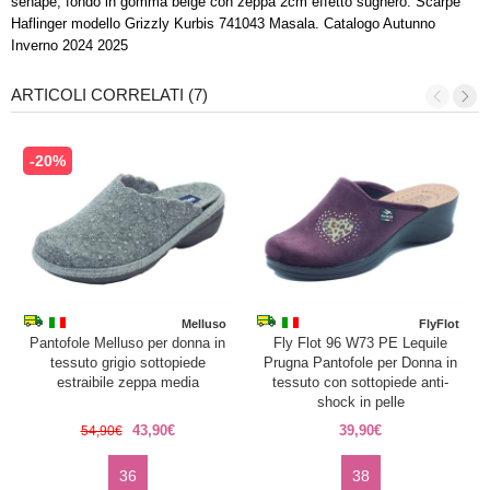
senape, fondo in gomma beige con zeppa 2cm effetto sughero. Scarpe
Haflinger modello Grizzly Kurbis 741043 Masala. Catalogo Autunno
Inverno 2024 2025
ARTICOLI CORRELATI (7)
-20%
Melluso
FlyFlot
Pantofole Melluso per donna in
Fly Flot 96 W73 PE Lequile
tessuto grigio sottopiede
Prugna Pantofole per Donna in
estraibile zeppa media
tessuto con sottopiede anti-
shock in pelle
43,90€
39,90€
54,90€
36
38