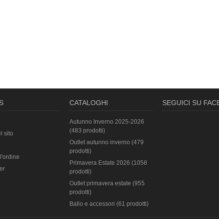
S
CATALOGHI
SEGUICI SU FA
Autunno Inverno 2025-2026
(483 prodotti)
l sito
Outlet autunno inverno (479
prodotti)
l'ordine
Primavera Estate 2026 (1058
er
prodotti)
Outlet primavera estate (955
prodotti)
Ballo e accessori (61 prodotti)