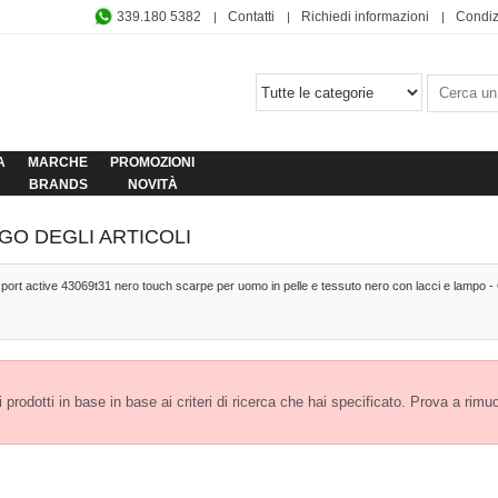
339.180 5382
Contatti
Richiedi informazioni
Condiz
A
MARCHE
PROMOZIONI
BRANDS
NOVITÀ
GO DEGLI ARTICOLI
sport active 43069t31 nero touch scarpe per uomo in pelle e tessuto nero con lacci e lampo - 
prodotti in base in base ai criteri di ricerca che hai specificato. Prova a rimuover