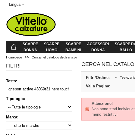
Lingua
SCARPE
SCARPE
SCARPE
ACCESSORI
SCARPE D
DONNA
UOMO
BAMBINI
DONNA
BALLO
>>
Homepage
Cerca nel catalogo degli articoli
CERCA NEL CATALO
FILTRI
Filtri/Ordine:
Testo: gri
Testo:
Vai a Pagina:
Tipologia:
Attenzione!
Non sono stati individuati 
meno restrittivi
Marca: