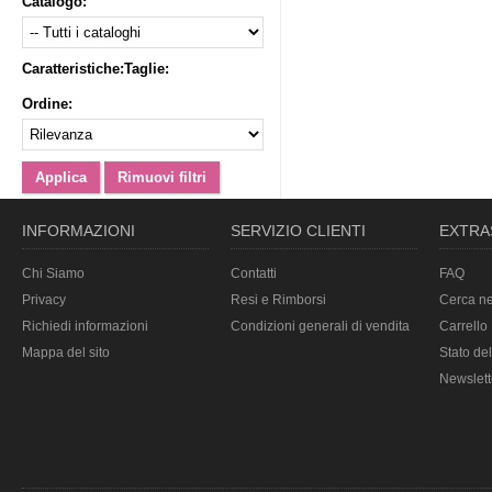
Catalogo:
Caratteristiche:
Taglie:
Ordine:
INFORMAZIONI
SERVIZIO CLIENTI
EXTRA
Chi Siamo
Contatti
FAQ
Privacy
Resi e Rimborsi
Cerca ne
Richiedi informazioni
Condizioni generali di vendita
Carrello
Mappa del sito
Stato del
Newslett