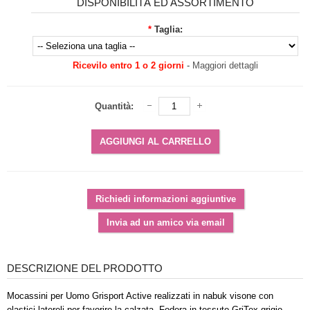
DISPONIBILITÀ ED ASSORTIMENTO
*
Taglia:
Ricevilo entro 1 o 2 giorni
-
Maggiori dettagli
Quantità:
DESCRIZIONE DEL PRODOTTO
Mocassini per Uomo Grisport Active realizzati in nabuk visone con
elastici latereli per favorire la calzata. Fodera in tessuto GriTex grigio,