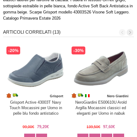
sottopiede estraibile in pelle bianca, fondo Active Soft Back Antistatica in
gomma beige. Scarpe Grisport modello 43003S26 Visone Soft Leggero.
Catalogo Primavera Estate 2026
ARTICOLI CORRELATI (13)
-20%
-30%
Grisport
Nero Giardini
Grisport Active 43003T Navy
NeroGiardini E500610U Arold
Touch Mocassini per Uomo in
Argilla Mocassini classici ed
pelle blu fondo antistatico
eleganti per Uomo in nabuk
79,20€
97,60€
99,00€
139,50€