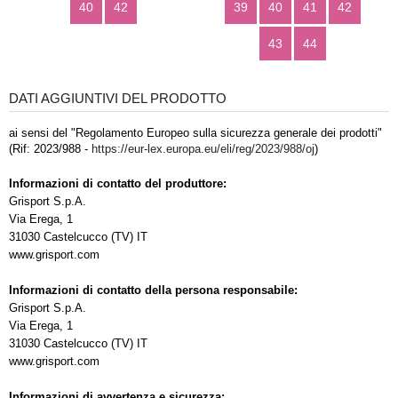
40
42
39
40
41
42
43
44
DATI AGGIUNTIVI DEL PRODOTTO
ai sensi del "Regolamento Europeo sulla sicurezza generale dei prodotti"
(Rif: 2023/988 -
https://eur-lex.europa.eu/eli/reg/2023/988/oj
)
Informazioni di contatto del produttore:
Grisport S.p.A.
Via Erega, 1
31030 Castelcucco (TV) IT
www.grisport.com
Informazioni di contatto della persona responsabile:
Grisport S.p.A.
Via Erega, 1
31030 Castelcucco (TV) IT
www.grisport.com
Informazioni di avvertenza e sicurezza: