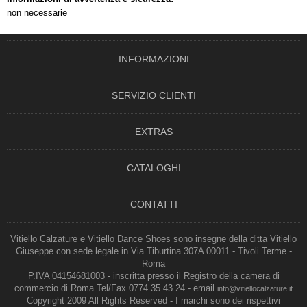
non necessarie
INFORMAZIONI
SERVIZIO CLIENTI
EXTRAS
CATALOGHI
CONTATTI
Vitiello Calzature e Vitiello Dance Shoes sono insegne della ditta Vitiello
Giuseppe con sede legale in Via Tiburtina 307A 00011 - Tivoli Terme -
Roma
P.IVA 04154681003 - inscritta presso il Registro della camera di
commercio di Roma Tel/Fax 0774 35.43.24 - email
info@vitiellocalzature.it
Copyright 2009 All Rights Reserved - I marchi sono dei rispettivi