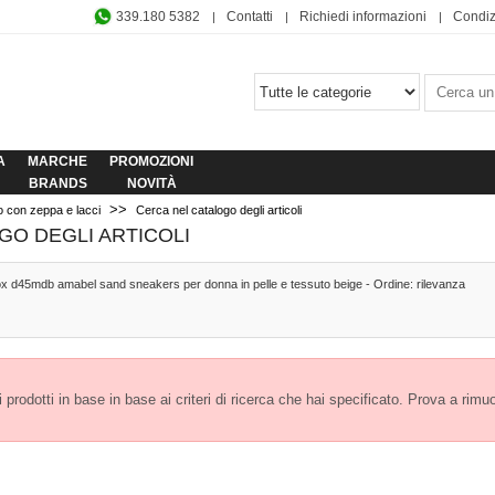
339.180 5382
Contatti
Richiedi informazioni
Condiz
A
MARCHE
PROMOZIONI
BRANDS
NOVITÀ
>>
o con zeppa e lacci
Cerca nel catalogo degli articoli
GO DEGLI ARTICOLI
ox d45mdb amabel sand sneakers per donna in pelle e tessuto beige - Ordine: rilevanza
prodotti in base in base ai criteri di ricerca che hai specificato. Prova a rimuover