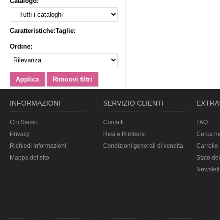
Catalogo:
Caratteristiche:
Taglie:
Ordine:
INFORMAZIONI
SERVIZIO CLIENTI
EXTRA
Chi Siamo
Contatti
FAQ
Privacy
Resi e Rimborsi
Cerca ne
Richiedi informazioni
Condizioni generali di vendita
Carrello
Mappa del sito
Stato del
Newslett