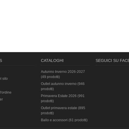
S
CATALOGHI
SEGUICI SU FA
Autunno Inverno 2026-2027
(49 prodotti)
l sito
Outlet autunno inverno (946
prodotti)
l'ordine
Primavera Estate 2026 (991
er
prodotti)
Outlet primavera estate (895
prodotti)
Ballo e accessori (61 prodotti)