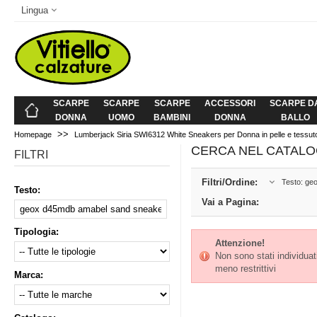
Lingua
SCARPE
SCARPE
SCARPE
ACCESSORI
SCARPE D
DONNA
UOMO
BAMBINI
DONNA
BALLO
>>
Homepage
Lumberjack Siria SWI6312 White Sneakers per Donna in pelle e tessut
CERCA NEL CATALO
FILTRI
Filtri/Ordine:
Testo: ge
Testo:
Vai a Pagina:
Tipologia:
Attenzione!
Non sono stati individuati 
meno restrittivi
Marca: