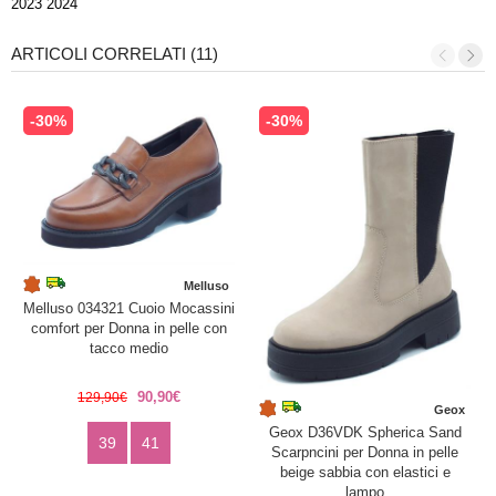
2023 2024
ARTICOLI CORRELATI (11)
-30%
-30%
Melluso
Melluso 034321 Cuoio Mocassini
comfort per Donna in pelle con
tacco medio
90,90€
129,90€
Geox
Geox D36VDK Spherica Sand
39
41
Scarpncini per Donna in pelle
beige sabbia con elastici e
lampo