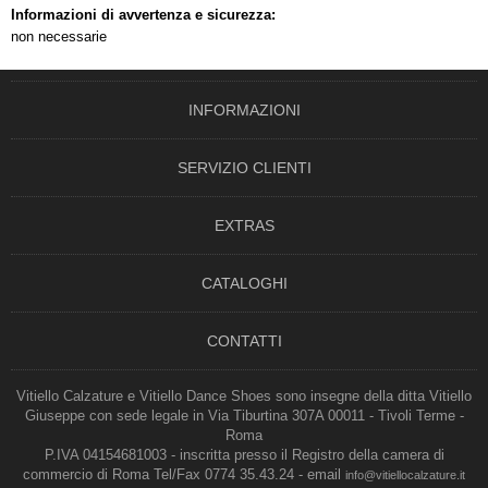
Informazioni di avvertenza e sicurezza:
non necessarie
INFORMAZIONI
SERVIZIO CLIENTI
EXTRAS
CATALOGHI
CONTATTI
Vitiello Calzature e Vitiello Dance Shoes sono insegne della ditta Vitiello
Giuseppe con sede legale in Via Tiburtina 307A 00011 - Tivoli Terme -
Roma
P.IVA 04154681003 - inscritta presso il Registro della camera di
commercio di Roma Tel/Fax 0774 35.43.24 - email
info@vitiellocalzature.it