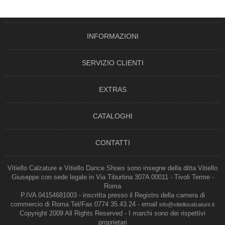
INFORMAZIONI
SERVIZIO CLIENTI
EXTRAS
CATALOGHI
CONTATTI
Vitiello Calzature e Vitiello Dance Shoes sono insegne della ditta Vitiello
Giuseppe con sede legale in Via Tiburtina 307A 00011 - Tivoli Terme -
Roma
P.IVA 04154681003 - inscritta presso il Registro della camera di
commercio di Roma Tel/Fax 0774 35.43.24 - email
info@vitiellocalzature.it
Copyright 2009 All Rights Reserved - I marchi sono dei rispettivi
proprietari