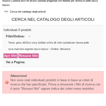
Nuova Cuoieria B53-49 Bruno Sandali artigianali con fibietta per donna in pelle tacco
basso
>>
Cerca nel catalogo degli articoli
CERCA NEL CATALOGO DEGLI ARTICOLI
Individuati 0 prodotti
Filtri/Ordine:
Testo: geox d022ce sozy buffalo ochre dk skin sandali per donna pelle
ocra marrone argento tacco basso - Ordine: rilevanza
Vai a Pagina:
Attenzione!
Non sono stati individuati prodotti in base in base ai criteri di
ricerca che hai specificato. Prova a rimuovere i filtri di ricerca con
il tasto "Rimuovi filtri" oppure indica dei criteri meno restrittivi