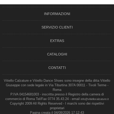
INFORMAZIONI
SERVIZIO CLIENTI
EXTRAS
CATALOGHI
CONTATTI
Vitiello Calzature e Vitiello Dance Shoes sono insegne della ditta Vitiello
Giuseppe con sede legale in Via Tiburtina 307A 00011 - Tivoli Terme -
Roma
P.IVA 04154681003 - inscritta presso il Registro della camera di
commercio di Roma Tel/Fax 0774 35.43.24 - email
info@vitiellocalzature.it
Copyright 2009 All Rights Reserved - I marchi sono dei rispettivi
proprietari
Pagina creata il 04/08/2026 17:12:43