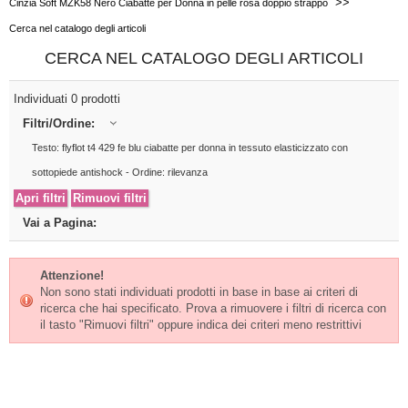
>>
Cinzia Soft MZK58 Nero Ciabatte per Donna in pelle rosa doppio strappo
Cerca nel catalogo degli articoli
CERCA NEL CATALOGO DEGLI ARTICOLI
Individuati 0 prodotti
Filtri/Ordine:
Testo: flyflot t4 429 fe blu ciabatte per donna in tessuto elasticizzato con
sottopiede antishock - Ordine: rilevanza
Vai a Pagina:
Attenzione!
Non sono stati individuati prodotti in base in base ai criteri di
ricerca che hai specificato. Prova a rimuovere i filtri di ricerca con
il tasto "Rimuovi filtri" oppure indica dei criteri meno restrittivi