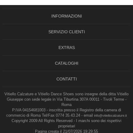
INFORMAZIONI
SERVIZIO CLIENTI
EXTRAS
CATALOGHI
CONTATTI
Vitiello Calzature e Vitiello Dance Shoes sono insegne della ditta Vitiello
Giuseppe con sede legale in Via Tiburtina 307A 00011 - Tivoli Terme -
Roma
P.IVA 04154681003 - inscritta presso il Registro della camera di
commercio di Roma Tel/Fax 0774 35.43.24 - email
info@vitiellocalzature.it
Copyright 2009 All Rights Reserved - I marchi sono dei rispettivi
proprietari
Pagina creata il 21/07/2026 19:29:55