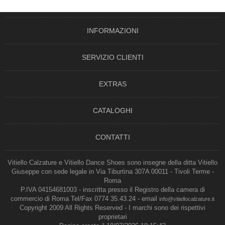
INFORMAZIONI
SERVIZIO CLIENTI
EXTRAS
CATALOGHI
CONTATTI
Vitiello Calzature e Vitiello Dance Shoes sono insegne della ditta Vitiello
Giuseppe con sede legale in Via Tiburtina 307A 00011 - Tivoli Terme -
Roma
P.IVA 04154681003 - inscritta presso il Registro della camera di
commercio di Roma Tel/Fax 0774 35.43.24 - email
info@vitiellocalzature.it
Copyright 2009 All Rights Reserved - I marchi sono dei rispettivi
proprietari