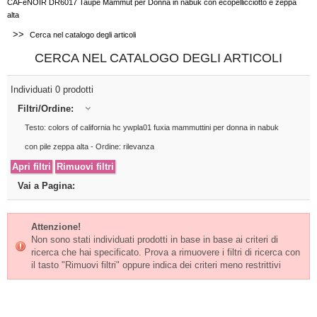
CAFèNOIR DR6017 Taupe Mammut per Donna in nabuk con ecopellicciotto e zeppa
alta
>>
Cerca nel catalogo degli articoli
CERCA NEL CATALOGO DEGLI ARTICOLI
Individuati 0 prodotti
Filtri/Ordine:
Testo: colors of california hc ywpla01 fuxia mammuttini per donna in nabuk
con pile zeppa alta - Ordine: rilevanza
Vai a Pagina:
Attenzione!
Non sono stati individuati prodotti in base in base ai criteri di
ricerca che hai specificato. Prova a rimuovere i filtri di ricerca con
il tasto "Rimuovi filtri" oppure indica dei criteri meno restrittivi