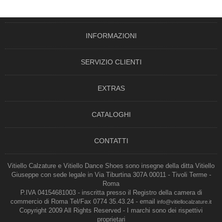
INFORMAZIONI
SERVIZIO CLIENTI
EXTRAS
CATALOGHI
CONTATTI
Vitiello Calzature e Vitiello Dance Shoes sono insegne della ditta Vitiello
Giuseppe con sede legale in Via Tiburtina 307A 00011 - Tivoli Terme -
Roma
P.IVA 04154681003 - inscritta presso il Registro della camera di
commercio di Roma Tel/Fax 0774 35.43.24 - email
info@vitiellocalzature.it
Copyright 2009 All Rights Reserved - I marchi sono dei rispettivi
proprietari