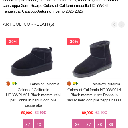
con zeppa 3cm. Scarpe Colors of California modello HC.YW078
Tanganica. Catalogo Autunno Inverno 2025 2026
ARTICOLI CORRELATI (5)
-30%
-30%
Colors of California
Colors of California
Colors of California
Colors of California HC.YW001N
HC.YWPLA01 Black mammuttini
Black mammut per Donna in
per Donna in nabuk con pile
nabuk nero con pile zeppa bassa
zeppa alta
62,90€
62,90€
89,90€
89,90€
37
40
36
37
38
39