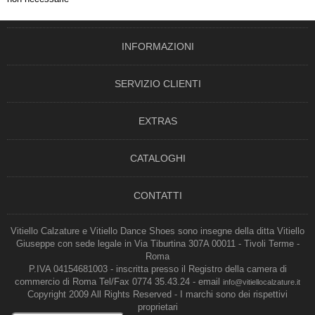
INFORMAZIONI
SERVIZIO CLIENTI
EXTRAS
CATALOGHI
CONTATTI
Vitiello Calzature e Vitiello Dance Shoes sono insegne della ditta Vitiello
Giuseppe con sede legale in Via Tiburtina 307A 00011 - Tivoli Terme -
Roma
P.IVA 04154681003 - inscritta presso il Registro della camera di
commercio di Roma Tel/Fax 0774 35.43.24 - email
info@vitiellocalzature.it
Copyright 2009 All Rights Reserved - I marchi sono dei rispettivi
proprietari