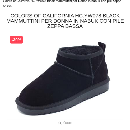
Colors of California HC.YW078 Black mammuttini per Donna in nabuk con pile zeppa
bassa
COLORS OF CALIFORNIA HC.YW078 BLACK
MAMMUTTINI PER DONNA IN NABUK CON PILE
ZEPPA BASSA
-30%
Zoom