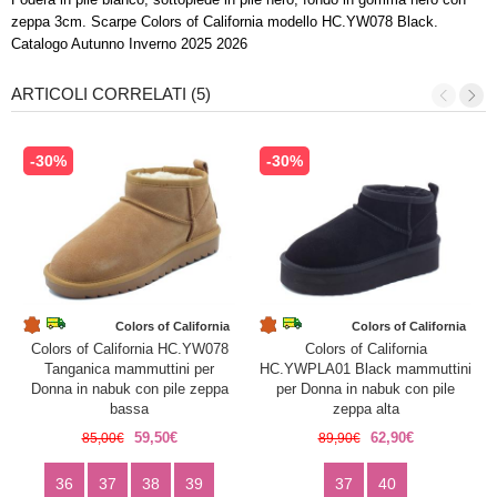
zeppa 3cm. Scarpe Colors of California modello HC.YW078 Black.
Catalogo Autunno Inverno 2025 2026
ARTICOLI CORRELATI (5)
-30%
-30%
Colors of California
Colors of California
Colors of California HC.YW078
Colors of California
Tanganica mammuttini per
HC.YWPLA01 Black mammuttini
Donna in nabuk con pile zeppa
per Donna in nabuk con pile
bassa
zeppa alta
59,50€
62,90€
85,00€
89,90€
36
37
38
39
37
40