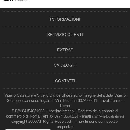
INFORMAZIONI
SERVIZIO CLIENTI
EXTRAS
CATALOGHI
CONTATTI
Vitiello Calzature e Vitiello Dance Shoes sono insegne della ditta Vitiello
Giuseppe con sede legale in Via Tiburtina 307A 00011 - Tivoli Terme -
Roma
P.IVA 04154681003 - inscritta presso il Registro della camera di
commercio di Roma Tel/Fax 0774 35.43.24 - email
info@vitiellocalzature.it
Copyright 2009 All Rights Reserved - I marchi sono dei rispettivi
proprietari