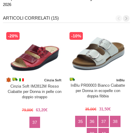
2026
ARTICOLI CORRELATI (15)
-20%
-10%
Cinzia Soft
InBlu
InBlu PR00003 Bianco Ciabatte
Cinzia Soft IM2812M Rosso
per Donna in ecopelle con
Ciabatte per Donna in pelle con
doppia fibbia
doppio strappo
31,50€
35,00€
63,20€
79,00€
35
36
37
38
37