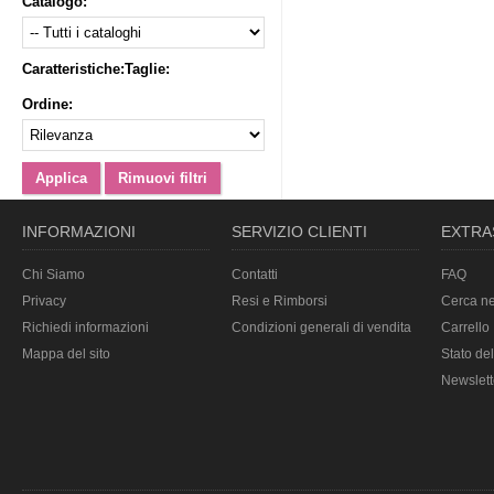
Catalogo:
Caratteristiche:
Taglie:
Ordine:
INFORMAZIONI
SERVIZIO CLIENTI
EXTRA
Chi Siamo
Contatti
FAQ
Privacy
Resi e Rimborsi
Cerca ne
Richiedi informazioni
Condizioni generali di vendita
Carrello
Mappa del sito
Stato del
Newslett