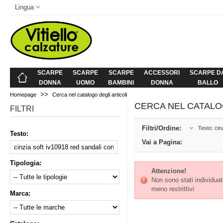
Lingua
SCARPE
SCARPE
SCARPE
ACCESSORI
SCARPE D
DONNA
UOMO
BAMBINI
DONNA
BALLO
>>
Homepage
Cerca nel catalogo degli articoli
CERCA NEL CATALO
FILTRI
Filtri/Ordine:
Testo: cin
Testo:
Vai a Pagina:
Tipologia:
Attenzione!
Non sono stati individuati 
meno restrittivi
Marca: