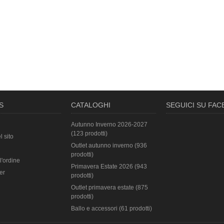
S
CATALOGHI
SEGUICI SU FA
Autunno Inverno 2026-2027
(123 prodotti)
l sito
Outlet autunno inverno (936
prodotti)
l'ordine
Primavera Estate 2026 (943
er
prodotti)
Outlet primavera estate (875
prodotti)
Ballo e accessori (61 prodotti)