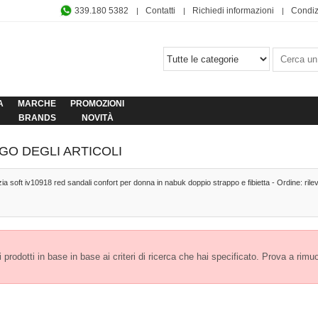
339.180 5382
Contatti
Richiedi informazioni
Condiz
A
MARCHE
PROMOZIONI
BRANDS
NOVITÀ
GO DEGLI ARTICOLI
zia soft iv10918 red sandali confort per donna in nabuk doppio strappo e fibietta - Ordine: ril
prodotti in base in base ai criteri di ricerca che hai specificato. Prova a rimuover