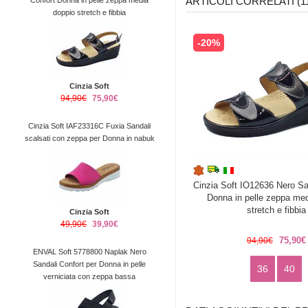
ARTICOLI CORRELATI (1
Confort Donna in pelle zeppa media
doppio stretch e fibbia
-20%
Cinzia Soft
94,90€
75,90€
Cinzia Soft IAF23316C Fuxia Sandali
scalsati con zeppa per Donna in nabuk
Cinzia Soft IO12636 Nero Sa
Donna in pelle zeppa med
stretch e fibbia
Cinzia Soft
49,90€
39,90€
75,90€
94,90€
ENVAL Soft 5778800 Naplak Nero
Sandali Confort per Donna in pelle
36
40
verniciata con zeppa bassa