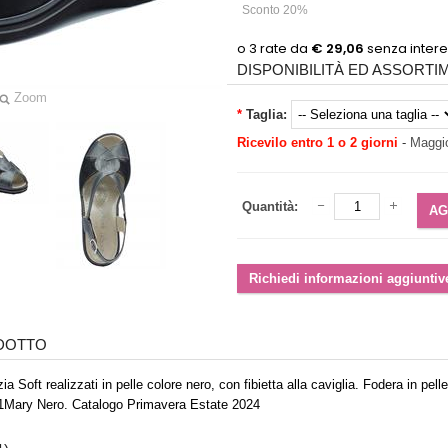
Sconto 20%
DISPONIBILITÀ ED ASSORT
Zoom
*
Taglia:
Ricevilo entro 1 o 2 giorni
-
Maggio
Quantità:
ODOTTO
a Soft realizzati in pelle colore nero, con fibietta alla caviglia. Fodera in p
P1Mary Nero. Catalogo Primavera Estate 2024