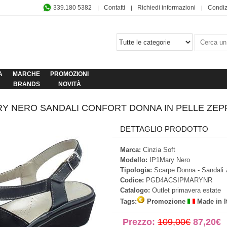
339.180 5382
Contatti
Richiedi informazioni
Condiz
A
MARCHE
PROMOZIONI
BRANDS
NOVITÀ
ARY NERO SANDALI CONFORT DONNA IN PELLE ZEP
DETTAGLIO PRODOTTO
Marca:
Cinzia Soft
Modello:
IP1Mary Nero
Tipologia:
Scarpe Donna - Sandali
Codice:
PGD4ACSIPMARYNR
Catalogo:
Outlet primavera estate
Tags:
Promozione
Made in I
Prezzo:
109,00€
87,20€