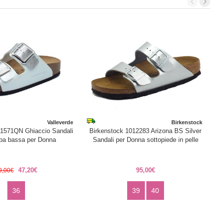
Valleverde
Birkenstock
G1571QN Ghiaccio Sandali
Birkenstock 1012283 Arizona BS Silver
pa bassa per Donna
Sandali per Donna sottopiede in pelle
47,20€
95,00€
9,00€
36
39
40