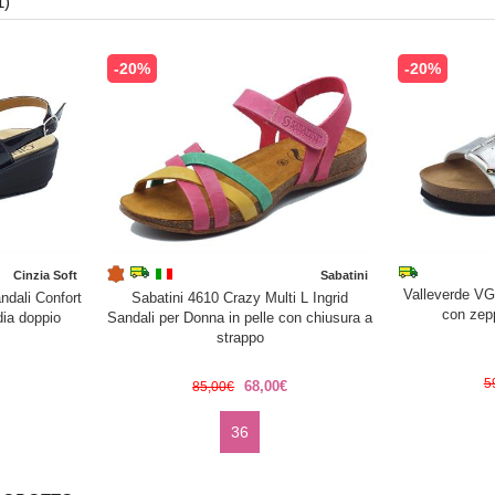
1)
-20%
-20%
Cinzia Soft
Sabatini
Valleverde V
ndali Confort
Sabatini 4610 Crazy Multi L Ingrid
con zep
ia doppio
Sandali per Donna in pelle con chiusura a
strappo
5
68,00€
85,00€
36