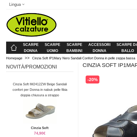
Lingua
SCARPE
SCARPE
SCARPE
ACCESSORI
SCARPE D
DONNA
UOMO
BAMBINI
DONNA
BALLO
>>
Homepage
Cinzia Soft IP1Mary Nero Sandali Confort Donna in pelle zeppa bassa
CINZIA SOFT IP1M
NOVITÀ/PROMOZIONI
-20%
Cinzia Soft IM2412ZW Beige Sandali
confort per Donna in nabuk pelle fibia
doppia chiusura a strappo
Cinzia Soft
74,90€