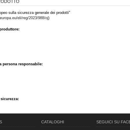
PRODOTTO
peo sulla sicurezza generale dei prodotti"
.europa.eu/eli/reg/2023/988/oj
)
produttore:
la persona responsabile:
 sicurezza:
S
CATALOGHI
SEGUICI SU FA