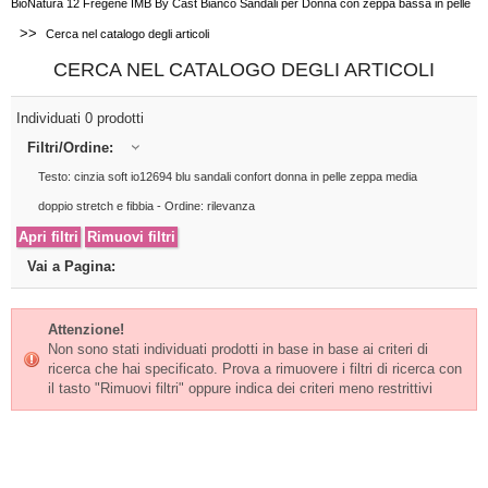
BioNatura 12 Fregene IMB By Cast Bianco Sandali per Donna con zeppa bassa in pelle
>>
Cerca nel catalogo degli articoli
CERCA NEL CATALOGO DEGLI ARTICOLI
Individuati 0 prodotti
Filtri/Ordine:
Testo: cinzia soft io12694 blu sandali confort donna in pelle zeppa media
doppio stretch e fibbia - Ordine: rilevanza
Vai a Pagina:
Attenzione!
Non sono stati individuati prodotti in base in base ai criteri di
ricerca che hai specificato. Prova a rimuovere i filtri di ricerca con
il tasto "Rimuovi filtri" oppure indica dei criteri meno restrittivi