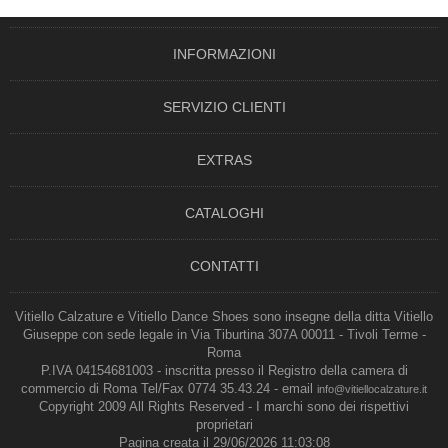
INFORMAZIONI
SERVIZIO CLIENTI
EXTRAS
CATALOGHI
CONTATTI
Vitiello Calzature e Vitiello Dance Shoes sono insegne della ditta Vitiello
Giuseppe con sede legale in Via Tiburtina 307A 00011 - Tivoli Terme -
Roma
P.IVA 04154681003 - inscritta presso il Registro della camera di
commercio di Roma Tel/Fax 0774 35.43.24 - email
info@vitiellocalzature.it
Copyright 2009 All Rights Reserved - I marchi sono dei rispettivi
proprietari
Pagina creata il 29/06/2026 11:03:08