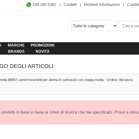
339.180 5382
Contatti
Richiedi informazioni
Condiz
A
MARCHE
PROMOZIONI
BRANDS
NOVITÀ
GO DEGLI ARTICOLI
rmela 68087 camel tronchetti per donna in camoscio con zeppa media - Ordine: rilevanza
prodotti in base in base ai criteri di ricerca che hai specificato. Prova a rimuover