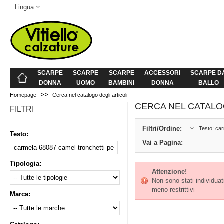
Lingua
SCARPE
SCARPE
SCARPE
ACCESSORI
SCARPE D
DONNA
UOMO
BAMBINI
DONNA
BALLO
>>
Homepage
Cerca nel catalogo degli articoli
CERCA NEL CATALO
FILTRI
Filtri/Ordine:
Testo: ca
Testo:
Vai a Pagina:
Tipologia:
Attenzione!
Non sono stati individuati 
meno restrittivi
Marca: