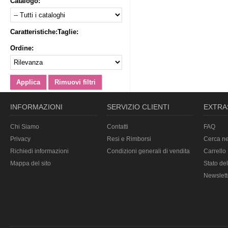
Catalogo:
Caratteristiche:
Taglie:
Ordine:
INFORMAZIONI
SERVIZIO CLIENTI
EXTRA
Chi Siamo
Contatti
FAQ
Privacy
Resi e Rimborsi
Cerca ne
Richiedi informazioni
Condizioni generali di vendita
Carrello
Mappa del sito
Stato del
Newslett