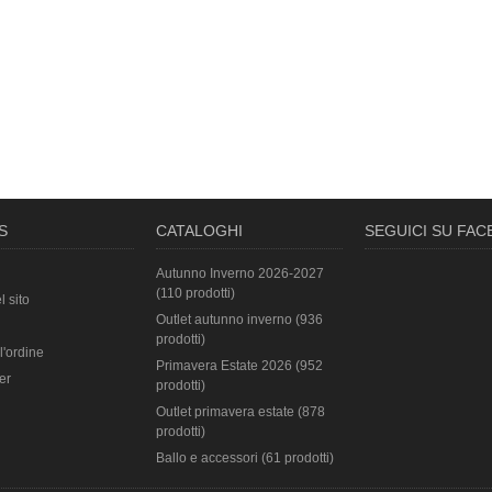
S
CATALOGHI
SEGUICI SU FA
Autunno Inverno 2026-2027
(110 prodotti)
l sito
Outlet autunno inverno (936
prodotti)
l'ordine
Primavera Estate 2026 (952
er
prodotti)
Outlet primavera estate (878
prodotti)
Ballo e accessori (61 prodotti)