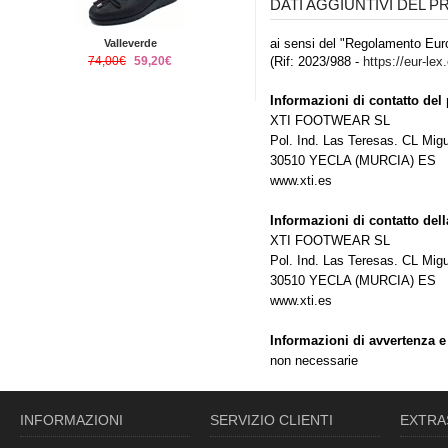
DATI AGGIUNTIVI DEL 
ai sensi del "Regolamento Euro
Valleverde
74,00€
59,20€
(Rif: 2023/988 -
https://eur-lex
Informazioni di contatto del 
XTI FOOTWEAR SL
Pol. Ind. Las Teresas. CL Migu
30510 YECLA (MURCIA) ES
www.xti.es
Informazioni di contatto del
XTI FOOTWEAR SL
Pol. Ind. Las Teresas. CL Migu
30510 YECLA (MURCIA) ES
www.xti.es
Informazioni di avvertenza e
non necessarie
INFORMAZIONI
SERVIZIO CLIENTI
EXTRA