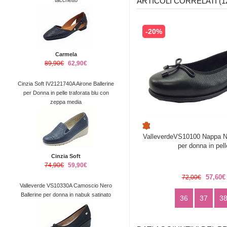
ARTICOLI CORRELATI (1
tacchetto
-20%
Carmela
89,90€
62,90€
Cinzia Soft IV2121740A Airone Ballerine
per Donna in pelle traforata blu con
zeppa media
ValleverdeVS10100 Nappa Ne
per donna in pell
Cinzia Soft
74,90€
59,90€
57,60€
72,00€
Valleverde VS10330A Camoscio Nero
Ballerine per donna in nabuk satinato
36
37
3