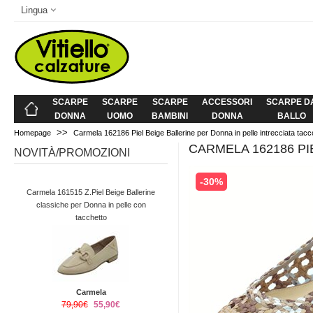
Lingua
SCARPE
SCARPE
SCARPE
ACCESSORI
SCARPE D
DONNA
UOMO
BAMBINI
DONNA
BALLO
>>
Homepage
Carmela 162186 Piel Beige Ballerine per Donna in pelle intrecciata tac
CARMELA 162186 PI
NOVITÀ/PROMOZIONI
-30%
Carmela 161515 Z.Piel Beige Ballerine
classiche per Donna in pelle con
tacchetto
Carmela
79,90€
55,90€