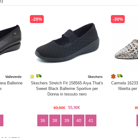
2)
-20%
-30%
Valleverde
Skechers
ra Ballerine
Skechers Stretch Fit 158565 Arya That's
Carmela 162339
e
Sweet Black Ballerine Sportive per
fibietta pe
Donna in tessuto nero
55,90€
69,90€
8
8
36
38
39
40
41