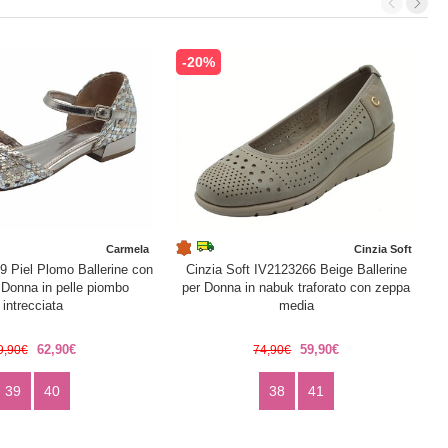
-20%
Carmela
Cinzia Soft
 Piel Plomo Ballerine con
Cinzia Soft IV2123266 Beige Ballerine
r Donna in pelle piombo
per Donna in nabuk traforato con zeppa
intrecciata
media
62,90€
59,90€
9,90€
74,90€
39
40
38
41