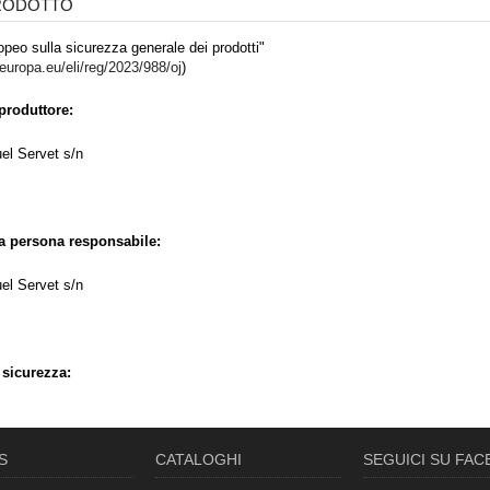
PRODOTTO
peo sulla sicurezza generale dei prodotti"
.europa.eu/eli/reg/2023/988/oj
)
produttore:
el Servet s/n
la persona responsabile:
el Servet s/n
 sicurezza:
S
CATALOGHI
SEGUICI SU FA