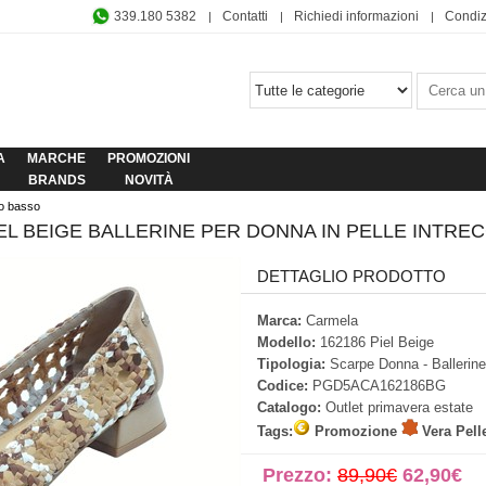
339.180 5382
Contatti
Richiedi informazioni
Condiz
A
MARCHE
PROMOZIONI
BRANDS
NOVITÀ
co basso
EL BEIGE BALLERINE PER DONNA IN PELLE INTRE
DETTAGLIO PRODOTTO
Marca:
Carmela
Modello:
162186 Piel Beige
Tipologia:
Scarpe Donna - Ballerine
Codice:
PGD5ACA162186BG
Catalogo:
Outlet primavera estate
Tags:
Promozione
Vera Pell
Prezzo:
89,90€
62,90€