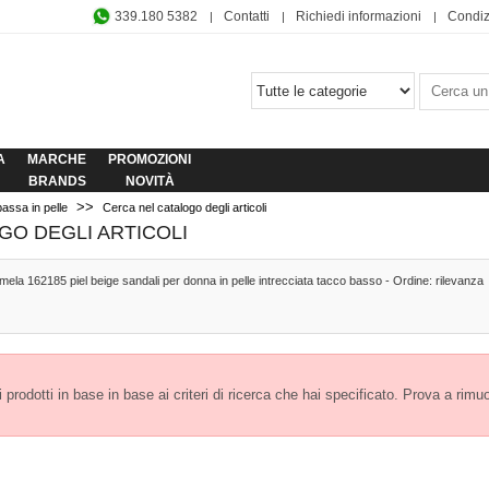
339.180 5382
Contatti
Richiedi informazioni
Condiz
A
MARCHE
PROMOZIONI
BRANDS
NOVITÀ
>>
assa in pelle
Cerca nel catalogo degli articoli
GO DEGLI ARTICOLI
mela 162185 piel beige sandali per donna in pelle intrecciata tacco basso - Ordine: rilevanza
prodotti in base in base ai criteri di ricerca che hai specificato. Prova a rimuover