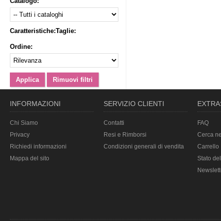
Catalogo:
Caratteristiche:
Taglie:
Ordine:
INFORMAZIONI
SERVIZIO CLIENTI
EXTRA
Chi Siamo
Contatti
FAQ
Privacy
Resi e Rimborsi
Cerca ne
Richiedi informazioni
Condizioni generali di vendita
Carrello
Mappa del sito
Stato del
Newslett