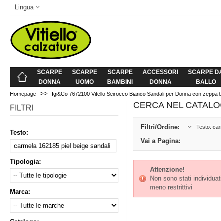
Lingua
SCARPE
SCARPE
SCARPE
ACCESSORI
SCARPE D
DONNA
UOMO
BAMBINI
DONNA
BALLO
>>
Homepage
Igi&Co 7672100 Vitello Scirocco Bianco Sandali per Donna con zeppa b
CERCA NEL CATALO
FILTRI
Filtri/Ordine:
Testo: car
Testo:
Vai a Pagina:
Tipologia:
Attenzione!
Non sono stati individuati 
meno restrittivi
Marca: