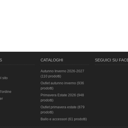
S
CATALOGHI
SEGUICI SU FA
Autunno Inverno 2026-2027
(110 prodotti)
l sito
Outlet autunno inverno (936
prodotti)
l'ordine
Primavera Estate 2026 (948
er
prodotti)
Outlet primavera estate (879
prodotti)
Ballo e accessori (61 prodotti)