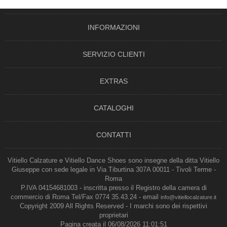
INFORMAZIONI
SERVIZIO CLIENTI
EXTRAS
CATALOGHI
CONTATTI
Vitiello Calzature e Vitiello Dance Shoes sono insegne della ditta Vitiello
Giuseppe con sede legale in Via Tiburtina 307A 00011 - Tivoli Terme -
Roma
P.IVA 04154681003 - inscritta presso il Registro della camera di
commercio di Roma Tel/Fax 0774 35.43.24 - email
info@vitiellocalzature.it
Copyright 2009 All Rights Reserved - I marchi sono dei rispettivi
proprietari
Pagina creata il 06/08/2026 11:01:51