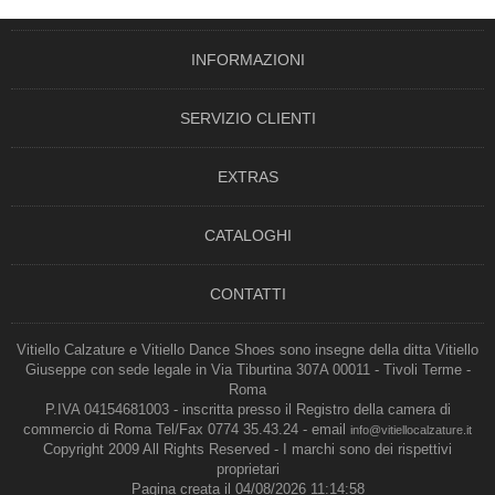
INFORMAZIONI
SERVIZIO CLIENTI
EXTRAS
CATALOGHI
CONTATTI
Vitiello Calzature e Vitiello Dance Shoes sono insegne della ditta Vitiello
Giuseppe con sede legale in Via Tiburtina 307A 00011 - Tivoli Terme -
Roma
P.IVA 04154681003 - inscritta presso il Registro della camera di
commercio di Roma Tel/Fax 0774 35.43.24 - email
info@vitiellocalzature.it
Copyright 2009 All Rights Reserved - I marchi sono dei rispettivi
proprietari
Pagina creata il 04/08/2026 11:14:58