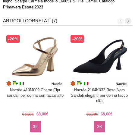
legno. Scarpe Carmela modello 160651 S. Piel Camel. Catalogo
Primavera Estate 2023
ARTICOLI CORRELATI (7)
-20%
-20%
Nacrèe
Nacrèe
Nacrèe 410M009 Charm Cipr
Nacrèe 2164K032 Raso Nero
sandali per donna con tacco alto
Sandali eleganti per donna tacco
alto
68,00€
68,00€
85,00€
85,00€
39
36