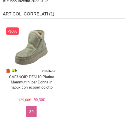
Autunno Inverno 2022 2023
ARTICOLI CORRELATI (1)
-30%
CafèNoir
CAFèNOIR DZ6110 Platino
Mammuttini per Donna in
nabuk con ecopellicciotto
90,30€
129,00€
39