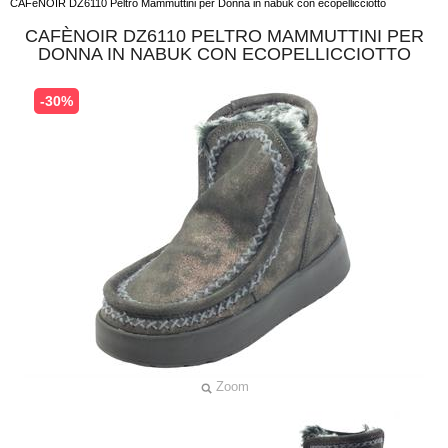
CAFèNOIR DZ6110 Peltro Mammuttini per Donna in nabuk con ecopellicciotto
CAFÈNOIR DZ6110 PELTRO MAMMUTTINI PER
DONNA IN NABUK CON ECOPELLICCIOTTO
-30%
Zoom