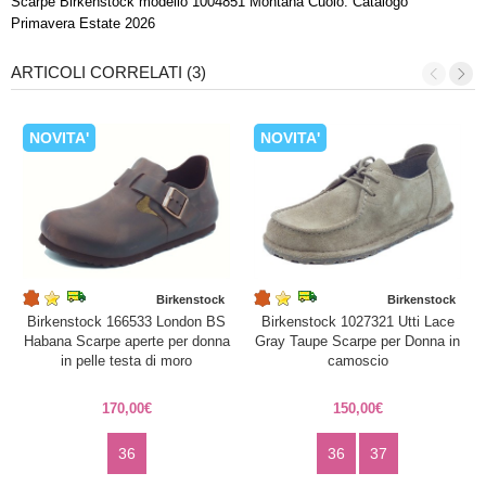
Scarpe Birkenstock modello 1004851 Montana Cuoio. Catalogo
Primavera Estate 2026
ARTICOLI CORRELATI (3)
NOVITA'
NOVITA'
Birkenstock
Birkenstock
Birkenstock 166533 London BS
Birkenstock 1027321 Utti Lace
Habana Scarpe aperte per donna
Gray Taupe Scarpe per Donna in
in pelle testa di moro
camoscio
170,00€
150,00€
36
36
37