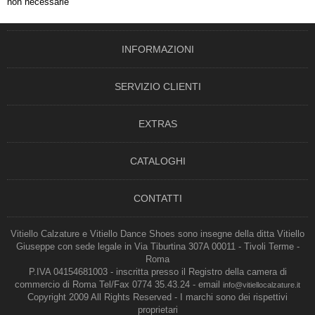
non necessarie
INFORMAZIONI
SERVIZIO CLIENTI
EXTRAS
CATALOGHI
CONTATTI
Vitiello Calzature e Vitiello Dance Shoes sono insegne della ditta Vitiello
Giuseppe con sede legale in Via Tiburtina 307A 00011 - Tivoli Terme -
Roma
P.IVA 04154681003 - inscritta presso il Registro della camera di
commercio di Roma Tel/Fax 0774 35.43.24 - email
info@vitiellocalzature.it
Copyright 2009 All Rights Reserved - I marchi sono dei rispettivi
proprietari