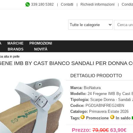
339.180 5382
Contatti
Richiedi informazioni
Condiz
A
MARCHE
PROMOZIONI
BRANDS
NOVITÀ
 alta in pelle
ENE IMB BY CAST BIANCO SANDALI PER DONNA CO
DETTAGLIO PRODOTTO
Marca:
BioNatura
Modello:
24 Fregene IMB By Cast 
Tipologia:
Scarpe Donna - Sandali 
Codice:
PGD1ABNFREG24BN
Catalogo:
Primavera Estate 2026
Tags:
Promozione
In saldo
Prezzo:
79,90€
63,90€