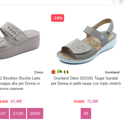
-10%
Crocs
Grunland
1 Brooklyn Buckle Latte
Grunland Dami SE0191 Taupe Sandali
zeppa alta per Donna in
per Donna in pelle taupe con triplo stretch
S
omma marrone
67,40€
71,90€
4,90€
79,90€
/37
37/38
39/40
39