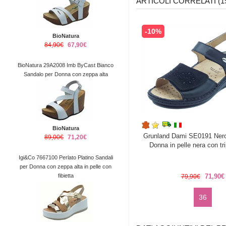
ARTICOLI CORRELATI (1
-10%
BioNatura
84,90€
67,90€
BioNatura 29A2008 Imb ByCast Bianco
Sandalo per Donna con zeppa alta
BioNatura
Grunland Dami SE0191 Nero
89,00€
71,20€
Donna in pelle nera con tri
Igi&Co 7667100 Perlato Platino Sandali
per Donna con zeppa alta in pelle con
fibietta
71,90€
79,90€
36