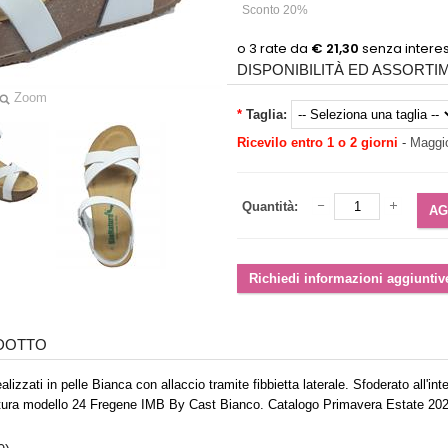
Sconto 20%
DISPONIBILITÀ ED ASSORT
Zoom
*
Taglia:
Ricevilo entro 1 o 2 giorni
-
Maggio
Quantità:
ODOTTO
lizzati in pelle Bianca con allaccio tramite fibbietta laterale. Sfoderato all
atura modello 24 Fregene IMB By Cast Bianco. Catalogo Primavera Estate 20