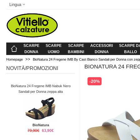
Lingua
SCARPE
SCARPE
SCARPE
ACCESSORI
SCARPE D
DONNA
UOMO
BAMBINI
DONNA
BALLO
>>
Homepage
BioNatura 24 Fregene IMB By Cast Bianco Sandali per Donna con zeppa
BIONATURA 24 FREG
NOVITÀ/PROMOZIONI
-20%
BioNatura 24 Fregene IMB Nabuk Nero
Sandali per Donna zeppa alta
BioNatura
79,90€
63,90€