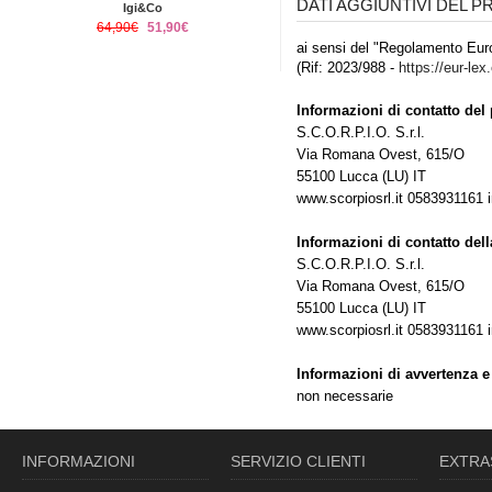
DATI AGGIUNTIVI DEL 
Igi&Co
64,90€
51,90€
ai sensi del "Regolamento Euro
(Rif: 2023/988 -
https://eur-lex
Informazioni di contatto del 
S.C.O.R.P.I.O. S.r.l.
Via Romana Ovest, 615/O
55100 Lucca (LU) IT
www.scorpiosrl.it 0583931161
Informazioni di contatto del
S.C.O.R.P.I.O. S.r.l.
Via Romana Ovest, 615/O
55100 Lucca (LU) IT
www.scorpiosrl.it 0583931161
Informazioni di avvertenza e
non necessarie
INFORMAZIONI
SERVIZIO CLIENTI
EXTRA