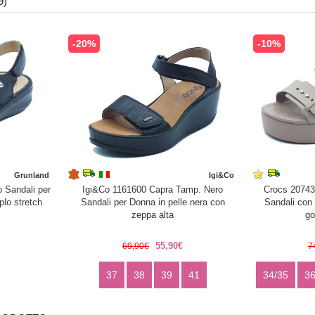
9)
-20%
-10%
Grunland
Igi&Co
 Sandali per
Igi&Co 1161600 Capra Tamp. Nero
Crocs 20743
plo stretch
Sandali per Donna in pelle nera con
Sandali con 
zeppa alta
g
55,90€
69,90€
7
37
38
39
41
34/35
36