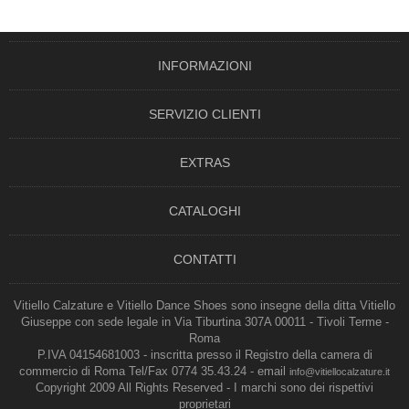
INFORMAZIONI
SERVIZIO CLIENTI
EXTRAS
CATALOGHI
CONTATTI
Vitiello Calzature e Vitiello Dance Shoes sono insegne della ditta Vitiello
Giuseppe con sede legale in Via Tiburtina 307A 00011 - Tivoli Terme -
Roma
P.IVA 04154681003 - inscritta presso il Registro della camera di
commercio di Roma Tel/Fax 0774 35.43.24 - email
info@vitiellocalzature.it
Copyright 2009 All Rights Reserved - I marchi sono dei rispettivi
proprietari