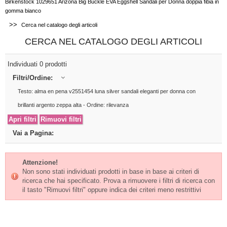
Birkenstock 1029651 Arizona Big Buckle EVA Eggshell Sandali per Donna doppia fibia in
gomma bianco
>>
Cerca nel catalogo degli articoli
CERCA NEL CATALOGO DEGLI ARTICOLI
Individuati 0 prodotti
Filtri/Ordine:
Testo: alma en pena v2551454 luna silver sandali eleganti per donna con
brillanti argento zeppa alta - Ordine: rilevanza
Vai a Pagina:
Attenzione!
Non sono stati individuati prodotti in base in base ai criteri di
ricerca che hai specificato. Prova a rimuovere i filtri di ricerca con
il tasto "Rimuovi filtri" oppure indica dei criteri meno restrittivi