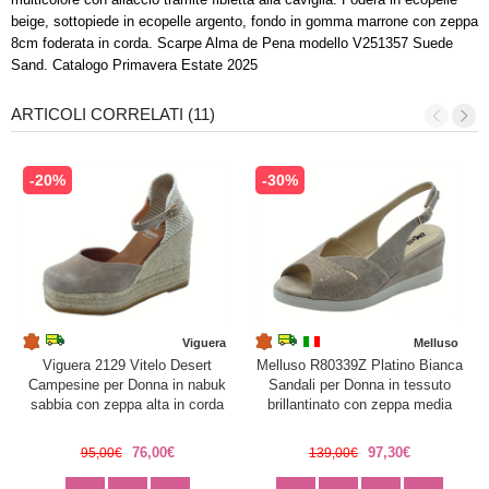
beige, sottopiede in ecopelle argento, fondo in gomma marrone con zeppa
8cm foderata in corda. Scarpe Alma de Pena modello V251357 Suede
Sand. Catalogo Primavera Estate 2025
ARTICOLI CORRELATI (11)
-20%
-30%
Viguera
Melluso
Viguera 2129 Vitelo Desert
Melluso R80339Z Platino Bianca
Campesine per Donna in nabuk
Sandali per Donna in tessuto
sabbia con zeppa alta in corda
brillantinato con zeppa media
76,00€
97,30€
95,00€
139,00€