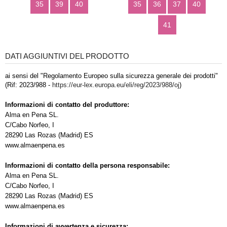
35
39
40
35
36
37
40
41
DATI AGGIUNTIVI DEL PRODOTTO
ai sensi del "Regolamento Europeo sulla sicurezza generale dei prodotti"
(Rif: 2023/988 -
https://eur-lex.europa.eu/eli/reg/2023/988/oj
)
Informazioni di contatto del produttore:
Alma en Pena SL.
C/Cabo Norfeo, I
28290 Las Rozas (Madrid) ES
www.almaenpena.es
Informazioni di contatto della persona responsabile:
Alma en Pena SL.
C/Cabo Norfeo, I
28290 Las Rozas (Madrid) ES
www.almaenpena.es
Informazioni di avvertenza e sicurezza: