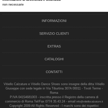
non necessarie
INFORMAZIONI
SERVIZIO CLIENTI
EXTRAS
CATALOGHI
CONTATTI
Vitiello Calzature e Vitiello Dance Shoes sono insegne della ditta Vitiello
Giuseppe con sede legale in Via Tiburtina 307A 00011 - Tivoli Terme -
Roma
P.IVA 04154681003 - inscritta presso il Registro della camera di
commercio di Roma Tel/Fax 0774 35.43.24 - email
info@vitiellocalzature.it
Copyright 2009 All Rights Reserved - I marchi sono dei rispettivi