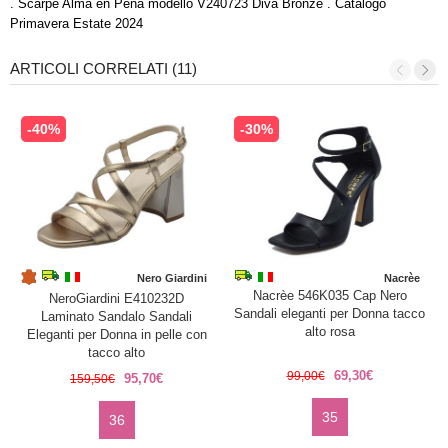
. Scarpe Alma en Pena modello V240723 Diva Bronze . Catalogo
Primavera Estate 2024
ARTICOLI CORRELATI (11)
-40%
-30%
Nero Giardini
Nacrèe
Nacrèe 546K035 Cap Nero
NeroGiardini E410232D
Sandali eleganti per Donna tacco
Laminato Sandalo Sandali
alto rosa
Eleganti per Donna in pelle con
tacco alto
69,30€
99,00€
95,70€
159,50€
35
36