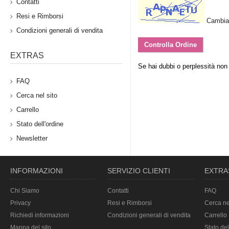
Contatti
Resi e Rimborsi
Cambia
Condizioni generali di vendita
EXTRAS
Se hai dubbi o perplessità non
FAQ
Cerca nel sito
Carrello
Stato dell'ordine
Newsletter
INFORMAZIONI
SERVIZIO CLIENTI
EXTRA
Chi Siamo
Contatti
FAQ
Privacy
Resi e Rimborsi
Cerca ne
Richiedi informazioni
Condizioni generali di vendita
Carrello
Mappa del sito
Stato del