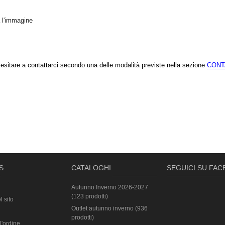
 l'immagine
 esitare a contattarci secondo una delle modalità previste nella sezione
CONT
S
CATALOGHI
SEGUICI SU FA
Autunno Inverno 2026-2027
(123 prodotti)
l sito
Outlet autunno inverno (936
prodotti)
l'ordine