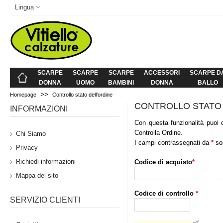
Lingua
SCARPE
SCARPE
SCARPE
ACCESSORI
SCARPE D
DONNA
UOMO
BAMBINI
DONNA
BALLO
>>
Homepage
Controllo stato dell'ordine
CONTROLLO STATO 
INFORMAZIONI
Con questa funzionalità puoi c
Controlla Ordine.
Chi Siamo
I campi contrassegnati da
*
son
Privacy
Richiedi informazioni
Codice di acquisto
*
Mappa del sito
Codice di controllo
*
SERVIZIO CLIENTI